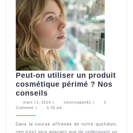
Peut-on utiliser un produit
cosmétique périmé ? Nos
Peut-
conseils
on
mars
totonicapan82
mars 12, 2024
|
totonicapan82
|
0
12,
Comment
|
6:30 am
utiliser
2024
un
Dans la course effrénée de notre quotidien,
produit
rien n’est plus agaçant que de redécouvrir un