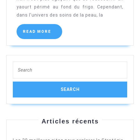
cosmétique
yaourt périmé au fond du frigo. Cependant,
périmé
dans l’univers des soins de la peau, la
?
Nos
READ
READ MORE
MORE
conseils
Search
for:
Articles récents